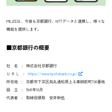
MILIZEは、今後も京都銀行、NTTデータと連携し、様々な
機能を提供します。
■京都銀行の概要
社 名
:
株式会社京都銀行
Ｕ Ｒ Ｌ
:
https://www.kyotobank.co.jp/
所在地
:
京都市下京区烏丸通松原上る薬師前町700番地
設 立
:
1941年10月
代表者
:
取締役頭取 安井幹也