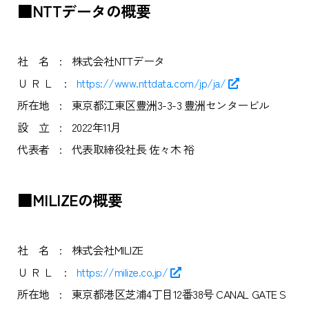
■NTTデータの概要
社 名
:
株式会社NTTデータ
Ｕ Ｒ Ｌ
:
https://www.nttdata.com/jp/ja/
所在地
:
東京都江東区豊洲3-3-3 豊洲センタービル
設 立
:
2022年11月
代表者
:
代表取締役社長 佐々木 裕
■MILIZEの概要
社 名
:
株式会社MILIZE
Ｕ Ｒ Ｌ
:
https://milize.co.jp/
所在地
:
東京都港区芝浦4丁目12番38号 CANAL GATE S