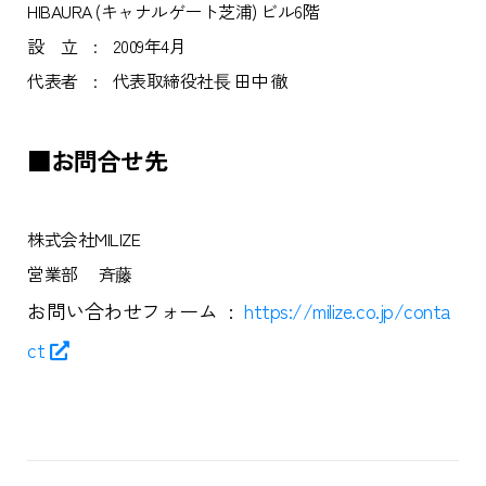
HIBAURA (キャナルゲート芝浦) ビル6階
設 立
:
2009年4月
代表者
:
代表取締役社⻑ 田中 徹
■お問合せ先
株式会社MILIZE
営業部 斉藤
お問い合わせフォーム
:
https://milize.co.jp/conta
ct