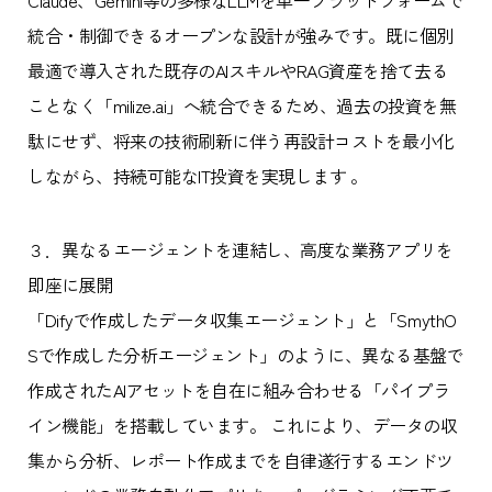
Claude、Gemini等の多様なLLMを単一プラットフォームで
統合・制御できるオープンな設計が強みです。既に個別
最適で導入された既存のAIスキルやRAG資産を捨て去る
ことなく「milize.ai」へ統合できるため、過去の投資を無
駄にせず、将来の技術刷新に伴う再設計コストを最小化
しながら、持続可能なIT投資を実現します 。
３．異なるエージェントを連結し、高度な業務アプリを
即座に展開
「Difyで作成したデータ収集エージェント」と「SmythO
Sで作成した分析エージェント」のように、異なる基盤で
作成されたAIアセットを自在に組み合わせる「パイプラ
イン機能」を搭載しています。 これにより、データの収
集から分析、レポート作成までを自律遂行するエンドツ