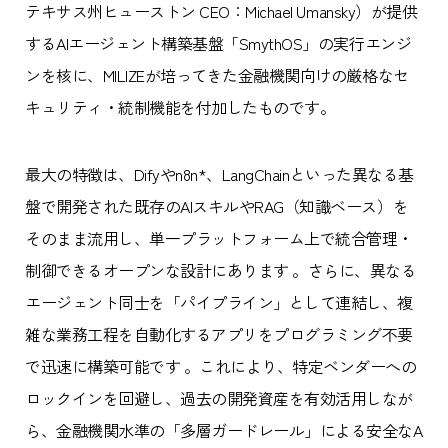
テキサス州ヒューストン CEO：Michael Umansky）が提供
するAIエージェント構築基盤「SmythOS」の実行エンジ
ンを核に、MILIZEが培ってきた金融機関向けの厳格なセ
キュリティ・統制機能を付加したものです。
最大の特徴は、Difyやn8n*、LangChainといった異なる基
盤で開発された既存のAIスキルやRAG（知識ベース）を
そのまま流用し、単一プラットフォーム上で統合管理・
制御できるオープンな設計にあります 。さらに、異なる
エージェント同士を「パイプライン」として連結し、複
雑な業務工程を自動化するアプリをプログラミング不要
で迅速に構築可能です 。これにより、特定ベンダーへの
ロックインを回避し、過去の開発資産を有効活用しなが
ら、金融機関水準の「多層ガードレール」による安全なA