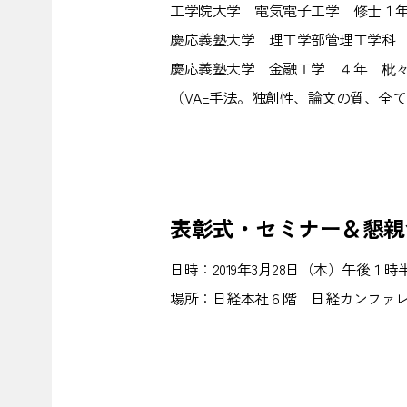
工学院大学 電気電子工学 修士１年
慶応義塾大学 理工学部管理工学科 
慶応義塾大学 金融工学 ４年 枇々
（VAE手法。独創性、論文の質、全
表彰式・セミナー＆懇親
日時：2019年3月28日（木）午後
場所：日経本社６階 日経カンファ