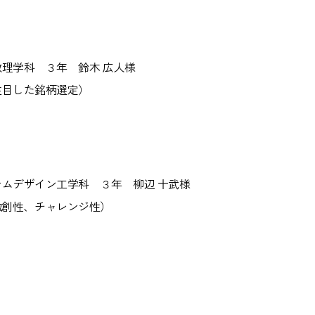
理学科 ３年 鈴木 広人様
注目した銘柄選定）
ムデザイン工学科 ３年 柳辺 十武様
ど。独創性、チャレンジ性）