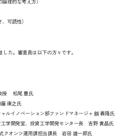
の論理的な考え方）
）
さ、可読性）
ました。審査員は以下の方々です。
教授 松尾 豊氏
藤 康之氏
シャルイノベーション部ファンドマネージャ 劔 義隆氏
工学開発室、投資工学開発センター長 吉野 貴晶氏
株式クオンツ運用課担当課長 岩田 雄一郎氏