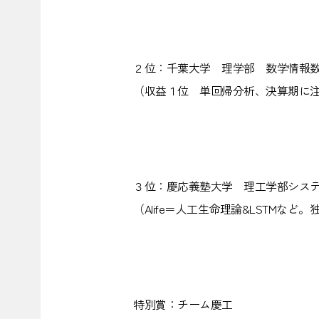
２位：千葉大学 理学部 数学情報数
（収益１位 単回帰分析、決算期に
３位：慶応義塾大学 理工学部システ
（Alife＝人工生命理論&LSTMな
特別賞：チーム慶工