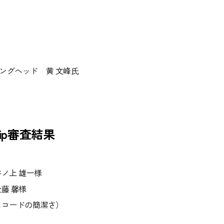
リングヘッド 黄 文峰氏
nship審査結果
ノ上 雄一様
藤 馨様
スコードの簡潔さ）