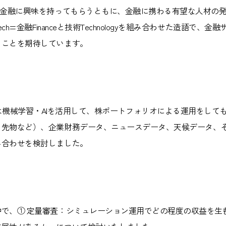
に金融に興味を持ってもらうともに、金融に携わる有望な人材の
ch=金融Financeと技術Technologyを組み合わせた造語で
ることを期待しています。
mpionshipでは機械学習・AIを活用して、株ポートフォリオによる運用を
・先物など）、企業財務データ、ニュースデータ、天候データ、
み合わせを検討しました。
で、① 定量審査：シミュレーション運用でどの程度の収益を生