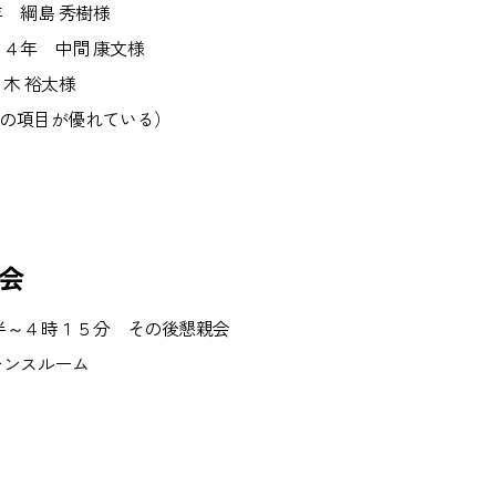
 綱島 秀樹様
４年 中間 康文様
木 裕太様
ての項目が優れている）
会
１時半～４時１５分 その後懇親会
レンスルーム